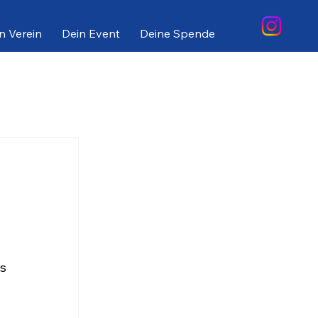
n Verein
Dein Event
Deine Spende
es