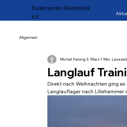
Ruderverein Wandsbek
Aktue
e.V.
Allgemein
Michel Fening
3. März
1 Min. Lesezei
Langlauf Trai
Direkt nach Weihnachten ging es f
Langlauflager nach Lillehammer 