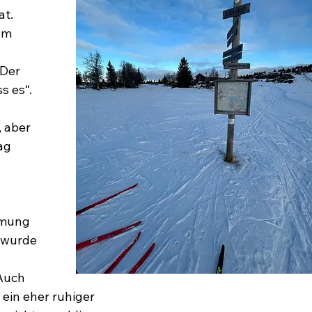
t. 
um 
Der 
 es“. 
 aber 
ag 
mmung 
 wurde 
Auch 
 ein eher ruhiger