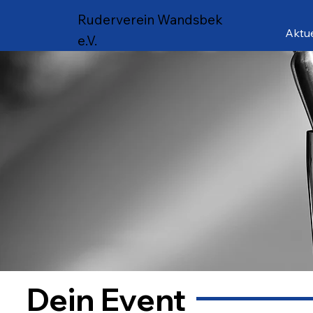
Ruderverein Wandsbek
Aktue
e.V.
Dein Event