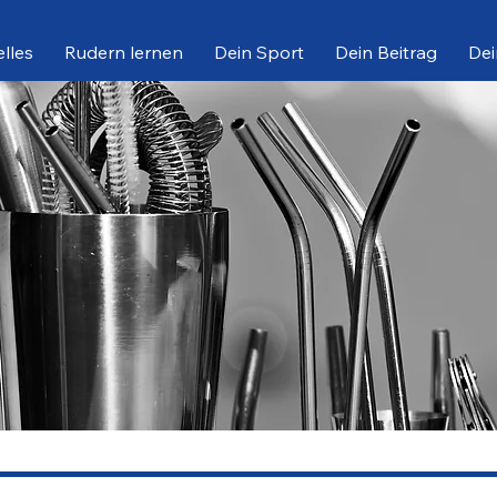
lles
Rudern lernen
Dein Sport
Dein Beitrag
Dei